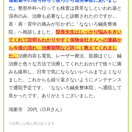
通勤途中の信号待ちで後ろから追突事故にあいまし
た。
整形外科へ行っても検査は異常なしといわれ薬と
湿布のみ、治療も必要なしと診断されたのですが…
首・肩・背中の痛みが引かずに「なないろ鍼灸整体
院」へ相談しました。
院長先生はしっかり悩みをきい
てくれて説明もわかりやすく保険会社さんへの連絡か
ら今後の流れ、治療期間など詳しく教えてくれまし
た。
治療内容も電気、レーザー療法、筋膜ほぐし、鍼
治療と色々な方法で治療してくれたおかげで徐々に痛
みも緩和し、日常で気にならないレベルまでよくなり
ました。これからも繰り返さないようにメンテナンス
で通院予定です。「なないろ鍼灸整体院」へ通院して
良かったです。ありがとうございました。
鴻巣市 20代（O.Rさん）
※効果には個人差があります