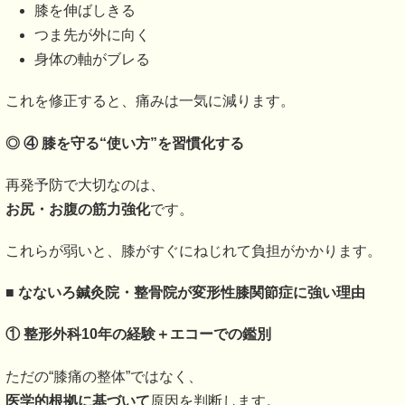
膝を伸ばしきる
つま先が外に向く
身体の軸がブレる
これを修正すると、痛みは一気に減ります。
◎ ④
膝を守る“使い方”を習慣化する
再発予防で大切なのは、
お尻・お腹の筋力強化
です。
これらが弱いと、膝がすぐにねじれて負担がかかります。
■
なないろ鍼灸院・整骨院が変形性膝関節症に強い理由
①
整形外科10年の経験＋エコーでの鑑別
ただの“膝痛の整体”ではなく、
医学的根拠に基づいて
原因を判断します。